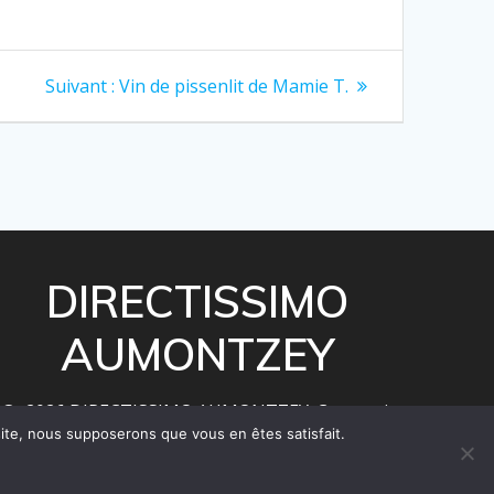
Article
Suivant :
Vin de pissenlit de Mamie T.
suivant
:
DIRECTISSIMO
AUMONTZEY
© 2026 DIRECTISSIMO AUMONTZEY. Construit
 site, nous supposerons que vous en êtes satisfait.
avec WordPress et le
thème Mesmerize