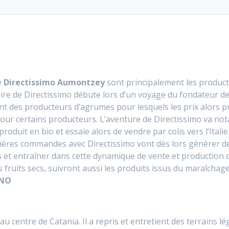
e
Directissimo Aumontzey
sont principalement les producteu
ire de Directissimo débute lors d’un voyage du fondateur de 
ntrent des producteurs d’agrumes pour lesquels les prix alors
s pour certains producteurs. L’aventure de Directissimo va n
produit en bio et essaie alors de vendre par colis vers l’Ital
ières commandes avec Directissimo vont dès lors générer d
 et entraîner dans cette dynamique de vente et production d
es fruits secs, suivront aussi les produits issus du maraîchag
INO
centre de Catania. Il a repris et entretient des terrains lég