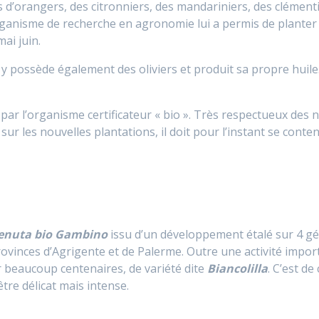
es d’orangers, des citronniers, des mandariniers, des clément
anisme de recherche en agronomie lui a permis de planter d
ai juin.
l y possède également des oliviers et produit sa propre huile
 par l’organisme certificateur « bio ». Très respectueux des 
sur les nouvelles plantations, il doit pour l’instant se conte
enuta bio Gambino
issu d’un développement étalé sur 4 gé
rovinces d’Agrigente et de Palerme. Outre une activité impor
r beaucoup centenaires, de variété dite
Biancolilla
. C’est de
tre délicat mais intense.