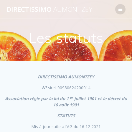
Passer
DIRECTISSIMO
AUMONTZEY
au
contenu
Les statuts
DIRECTISSIMO AUMONTZEY
N°
siret 90980624200014
er
Association régie par la loi du 1
juillet 1901 et le décret du
16 août 1901
STATUTS
Mis à jour suite à l’AG du 16 12 2021